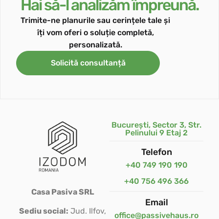
Hai să-l analizăm împreună.
Trimite-ne planurile sau cerințele tale și
îți vom oferi o soluție completă,
personalizată.
Solicită consultanță
București, Sector 3, Str.
Pelinului 9 Etaj 2
Telefon
+40 749 190 190
+40 756 496 366
Casa Pasiva SRL
Email
Sediu social:
Jud. Ilfov,
office@passivehaus.ro