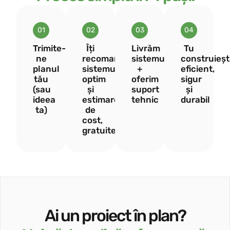
01
02
03
04
Trimite-
Îți
Livrăm
Tu
ne
recomandăm
sistemul
construieșt
planul
sistemul
+
eficient,
tău
optim
oferim
sigur
(sau
și
suport
și
ideea
estimarea
tehnic
durabil
ta)
de
cost,
gratuite
Ai un proiect în plan?